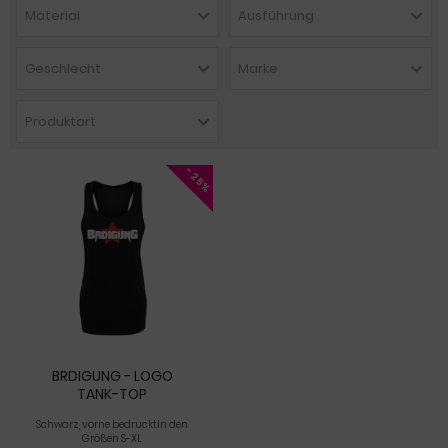
Material
Ausführung
Geschlecht
Marke
Produktart
- 25%
BRDIGUNG - LOGO
TANK-TOP
Schwarz, vorne bedrucktIn den
Größen S-XL