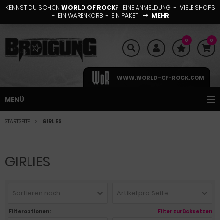
KENNST DU SCHON
WORLD OF ROCK
? EINE ANMELDUNG - VIELE SHOPS
- EIN WARENKORB - EIN PAKET
MEHR
0
0
WWW.WORLD-OF-ROCK.COM
MENÜ
STARTSEITE
GIRLIES
GIRLIES
Sortieren nach ...
Artikel pro Seite
Filteroptionen:
Filter zurücksetzen