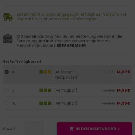
Sofern nicht anders angegeben, erfolgt der Versand von
Lagerartikeln innerhalb von 1-3 Werktagen.
12 % des Einkaufswertes deiner Bestellung werden in die
Förderung und Inklusion von schwerbehinderten
Menschen investiert.
ERFAHRE MEHR
Größe / Verfügbarkeit
M
[Auf Lager -
19,99 €
14,99 €
Restposten]
L
[Verfügbar]
19,99 €
14,99 €
XL
[Verfügbar]
19,99 €
14,99 €
Anzahl
IN DEN WARENKORB