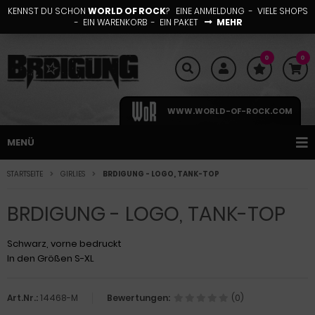
KENNST DU SCHON
WORLD OF ROCK
? EINE ANMELDUNG - VIELE SHOPS
- EIN WARENKORB - EIN PAKET
MEHR
0
0
WWW.WORLD-OF-ROCK.COM
MENÜ
STARTSEITE
GIRLIES
BRDIGUNG - LOGO, TANK-TOP
BRDIGUNG - LOGO, TANK-TOP
Schwarz, vorne bedruckt
In den Größen S-XL
Art.Nr.:
14468-M
Bewertungen:
(0)